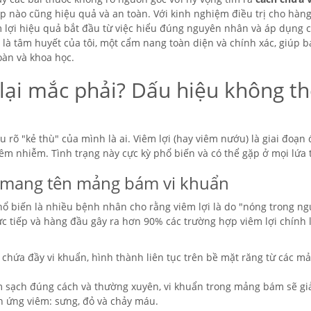
p nào cũng hiệu quả và an toàn. Với kinh nghiệm điều trị cho hàn
m lợi hiệu quả bắt đầu từ việc hiểu đúng nguyên nhân và áp dụng 
à tâm huyết của tôi, một cẩm nang toàn diện và chính xác, giúp b
toàn và khoa học.
n lại mắc phải? Dấu hiệu không t
ểu rõ "kẻ thù" của mình là ai. Viêm lợi (hay viêm nướu) là giai đoạn
m nhiễm. Tình trạng này cực kỳ phổ biến và có thể gặp ở mọi lứa t
" mang tên mảng bám vi khuẩn
phổ biến là nhiều bệnh nhân cho rằng viêm lợi là do "nóng trong ng
ực tiếp và hàng đầu gây ra hơn 90% các trường hợp viêm lợi chính l
chứa đầy vi khuẩn, hình thành liên tục trên bề mặt răng từ các m
sạch đúng cách và thường xuyên, vi khuẩn trong mảng bám sẽ gi
n ứng viêm: sưng, đỏ và chảy máu.