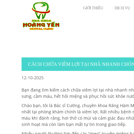
GIỚI THIỆU
DỊCH VỤ
CÁCH CHỮA VIÊM LỢI TẠI NHÀ NHANH CHÓN
12-10-2025
Bạn đang tìm kiếm cách chữa viêm lợi tại nhà nhanh n
sưng, cầm máu, hết hôi miệng và phục hồi sức khỏe nư
Chào bạn, tôi là Bác sĩ Cường, chuyên khoa Răng Hàm M
nhất tại phòng khám chính là viêm lợi. Rất nhiều bệnh n
máu khi đánh răng, hơi thở có mùi và cảm giác đau nhức
sinh hoạt mà còn làm bạn mất tự tin trong giao tiếp.
Nhiều người thường tìm đến các "mẹo" truyền miệng hay