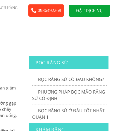
ÁCH HÀNG
0986492268
ĐẶT DỊCH VỤ
BỌC RĂNG SỨ
BỌC RĂNG SỨ CÓ ĐAU KHÔNG?
bạn giảm
PHƯƠNG PHÁP BỌC MÃO RĂNG
SỨ CỐ ĐỊNH
ường gặp
ễ chảy
BỌC RĂNG SỨ Ở ĐÂU TỐT NHẤT
 ăn uống,
QUẬN 1
KHÁM RĂNG
iêm lợi