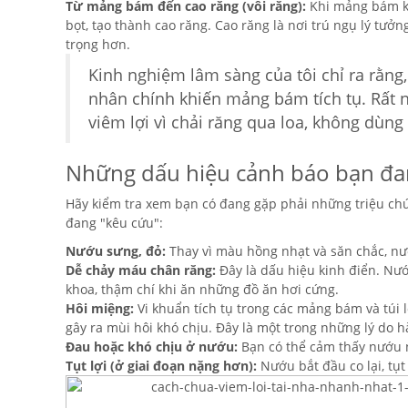
Từ mảng bám đến cao răng (vôi răng):
Khi mảng bám kh
bọt, tạo thành cao răng. Cao răng là nơi trú ngụ lý tưở
trọng hơn.
Kinh nghiệm lâm sàng của tôi chỉ ra rằng
nhân chính khiến mảng bám tích tụ. Rất
viêm lợi vì chải răng qua loa, không dùn
Những dấu hiệu cảnh báo bạn đan
Hãy kiểm tra xem bạn có đang gặp phải những triệu ch
đang "kêu cứu":
Nướu sưng, đỏ:
Thay vì màu hồng nhạt và săn chắc, n
Dễ chảy máu chân răng:
Đây là dấu hiệu kinh điển. Nư
khoa, thậm chí khi ăn những đồ ăn hơi cứng.
Hôi miệng:
Vi khuẩn tích tụ trong các mảng bám và túi l
gây ra mùi hôi khó chịu. Đây là một trong những lý do
Đau hoặc khó chịu ở nướu:
Bạn có thể cảm thấy nướu n
Tụt lợi (ở giai đoạn nặng hơn):
Nướu bắt đầu co lại, tụt