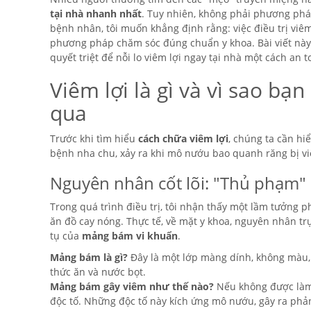
tại nhà nhanh nhất
. Tuy nhiên, không phải phương phá
bệnh nhân, tôi muốn khẳng định rằng: việc điều trị viê
phương pháp chăm sóc đúng chuẩn y khoa. Bài viết này l
quyết triệt để nỗi lo viêm lợi ngay tại nhà một cách an 
Viêm lợi là gì và vì sao bạ
qua
Trước khi tìm hiểu
cách chữa viêm lợi
, chúng ta cần hi
bệnh nha chu, xảy ra khi mô nướu bao quanh răng bị viê
Nguyên nhân cốt lõi: "Thủ phạm
Trong quá trình điều trị, tôi nhận thấy một lầm tưởng 
ăn đồ cay nóng. Thực tế, về mặt y khoa, nguyên nhân tr
tụ của
mảng bám vi khuẩn
.
Mảng bám là gì?
Đây là một lớp màng dính, không màu, 
thức ăn và nước bọt.
Mảng bám gây viêm như thế nào?
Nếu không được làm 
độc tố. Những độc tố này kích ứng mô nướu, gây ra phả