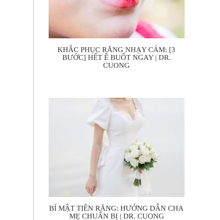
KHẮC PHỤC RĂNG NHẠY CẢM: [3
BƯỚC] HẾT Ê BUỐT NGAY | DR.
CUONG
BÍ MẬT TIÊN RĂNG: HƯỚNG DẪN CHA
MẸ CHUẨN BỊ | DR. CUONG