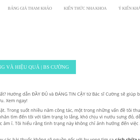
BẢNG GIÁ THAM KHẢO
KIẾN THỨC NHA KHOA
Ý KIẾN KH
G VÀ HIỆU QUẢ | BS CƯỜNG
hất? Hướng dẫn ĐẦY ĐỦ và ĐÁNG TIN CẬY từ Bác sĩ Cường sẽ giúp 
ớu. Xem ngay!
ặt. Trong suốt nhiều năm công tác, một trong những vấn đề tôi th
hân tìm đến tôi với tâm trạng lo lắng, khó chịu vì nướu sưng đỏ, d
 âm ỉ. Tôi hiểu rằng tình trạng này không chỉ ảnh hưởng đến việc
 các bài thuốc không rõ nguồn gốc với hy vọng tìm ra
cách chữa v