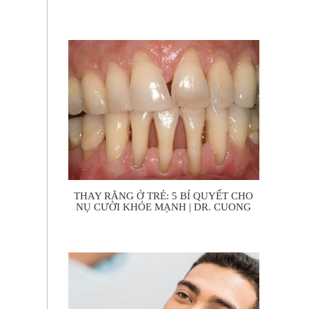
THAY RĂNG Ở TRẺ: 5 BÍ QUYẾT CHO
NỤ CƯỜI KHỎE MẠNH | DR. CUONG