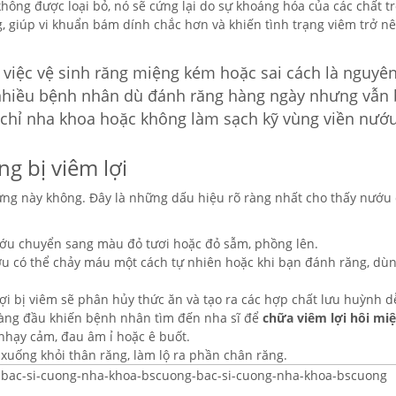
ông được loại bỏ, nó sẽ cứng lại do sự khoáng hóa của các chất t
ng, giúp vi khuẩn bám dính chắc hơn và khiến tình trạng viêm trở n
, việc vệ sinh răng miệng kém hoặc sai cách là nguyê
 nhiều bệnh nhân dù đánh răng hàng ngày nhưng vẫn 
g chỉ nha khoa hoặc không làm sạch kỹ vùng viền nướu
g bị viêm lợi
ứng này không. Đây là những dấu hiệu rõ ràng nhất cho thấy nướu
ướu chuyển sang màu đỏ tươi hoặc đỏ sẫm, phồng lên.
ớu có thể chảy máu một cách tự nhiên hoặc khi bạn đánh răng, dùn
ợi bị viêm sẽ phân hủy thức ăn và tạo ra các hợp chất lưu huỳnh d
 hàng đầu khiến bệnh nhân tìm đến nha sĩ để
chữa viêm lợi hôi mi
hạy cảm, đau âm ỉ hoặc ê buốt.
 xuống khỏi thân răng, làm lộ ra phần chân răng.