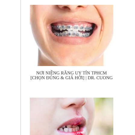
NƠI NIỀNG RĂNG UY TÍN TPHCM
[CHỌN ĐÚNG & GIÁ HỜI] | DR. CUONG