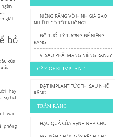
g ngàn
các
NIỀNG RĂNG VÔ HÌNH GIÁ BAO
ạn giải
NHIÊU? CÓ TỐT KHÔNG?
ĐỘ TUỔI LÝ TƯỞNG ĐỂ NIỀNG
hể bỏ
RĂNG
VÌ SAO PHẢI MANG NIỀNG RĂNG?
 đầu của
uổi.
CẤY GHÉP IMPLANT
ĐẶT IMPLANT TỨC THÌ SAU NHỔ
ười" hay
RĂNG
à sự tích
TRÁM RĂNG
ảnh vụn
HẬU QUẢ CỦA BỆNH NHA CHU
ải phóng
NGUYÊN NHÂN GÂY BỆNH NHA