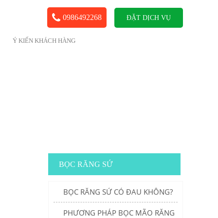
0986492268
ĐẶT DỊCH VỤ
Ý KIẾN KHÁCH HÀNG
BỌC RĂNG SỨ
BỌC RĂNG SỨ CÓ ĐAU KHÔNG?
PHƯƠNG PHÁP BỌC MÃO RĂNG