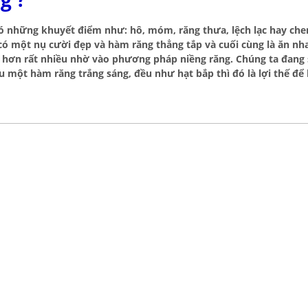
ó những khuyết điểm như: hô, móm, răng thưa, lệch lạc hay ch
 có một nụ cười đẹp và hàm răng thẳng tắp và cuối cùng là ăn nha
n hơn rất nhiều nhờ vào phương pháp niềng răng. Chúng ta đang
u một hàm răng trắng sáng, đều như hạt bắp thì đó là lợi thế để