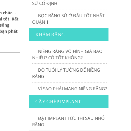
SỨ CỐ ĐỊNH
en chúc…
BỌC RĂNG SỨ Ở ĐÂU TỐT NHẤT
i tốt. Rất
QUẬN 1
 sống
 bạn phát
KHÁM RĂNG
NIỀNG RĂNG VÔ HÌNH GIÁ BAO
NHIÊU? CÓ TỐT KHÔNG?
ĐỘ TUỔI LÝ TƯỞNG ĐỂ NIỀNG
RĂNG
VÌ SAO PHẢI MANG NIỀNG RĂNG?
CẤY GHÉP IMPLANT
ĐẶT IMPLANT TỨC THÌ SAU NHỔ
RĂNG